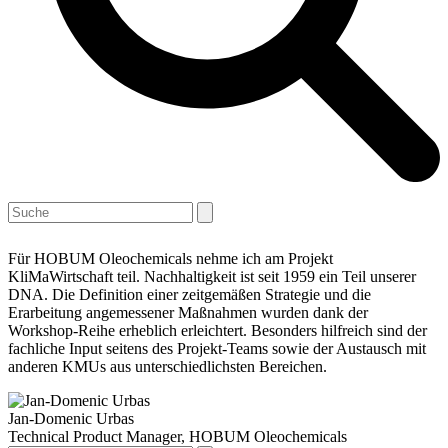
Open
Close
Warenkorb
Search
mobile
mobile
menu
menu
Für HOBUM Oleochemicals nehme ich am Projekt
KliMaWirtschaft teil. Nachhaltigkeit ist seit 1959 ein Teil unserer
DNA. Die Definition einer zeitgemäßen Strategie und die
Erarbeitung angemessener Maßnahmen wurden dank der
Workshop-Reihe erheblich erleichtert. Besonders hilfreich sind der
fachliche Input seitens des Projekt-Teams sowie der Austausch mit
anderen KMUs aus unterschiedlichsten Bereichen.
Jan-Domenic Urbas
Technical Product Manager, HOBUM Oleochemicals