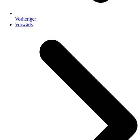
Vorheriger
Nächster
Vorwärts
Beitrag: