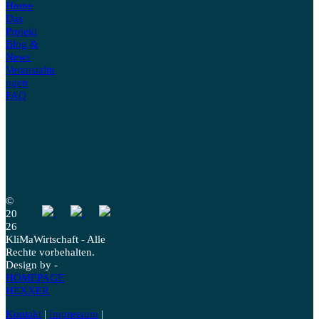
Home
Das
Projekt
Blog &
News
Veranstaltu
ngen
FAQ
©
20
26
KliMaWirtschaft - Alle
Rechte vorbehalten.
Design by -
HOMEPAGE
HEXXER
Kontakt
|
Impressum
|