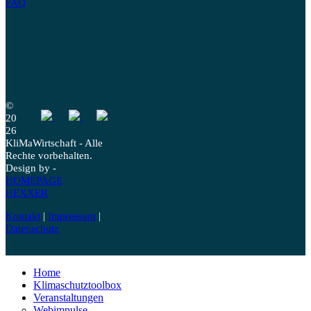
FAQ
©
20
26
KliMaWirtschaft - Alle
Rechte vorbehalten.
Design by -
HOMEPAGE
HEXXER
Kontakt
|
Impressum
|
Datenschutz
Home
Klimaschutztoolbox
Veranstaltungen
Webimpulse