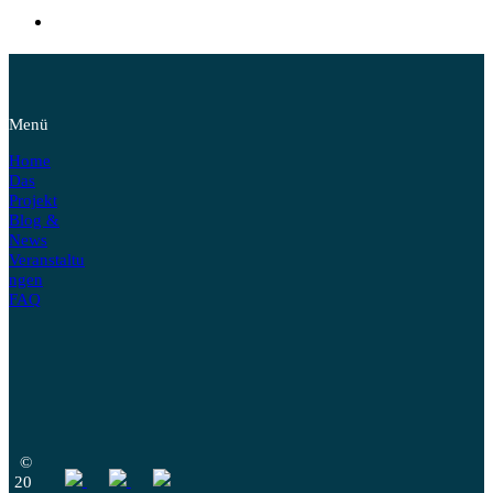
Menü
Home
Das
Projekt
Blog &
News
Veranstaltu
ngen
FAQ
©
20