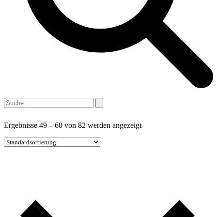
Open
Close
Warenkorb
Search
mobile
mobile
menu
menu
Ergebnisse 49 – 60 von 82 werden angezeigt