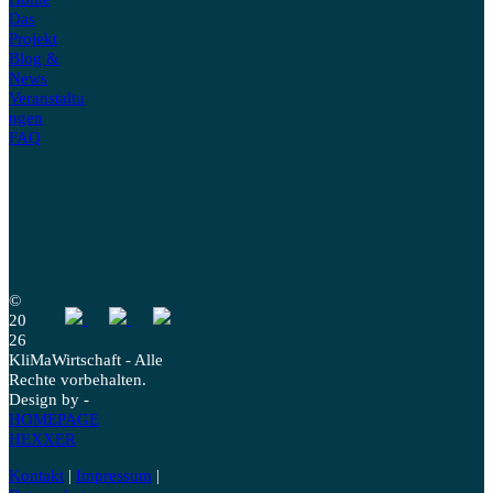
Das
Projekt
Blog &
News
Veranstaltu
ngen
FAQ
©
20
26
KliMaWirtschaft - Alle
Rechte vorbehalten.
Design by -
HOMEPAGE
HEXXER
Kontakt
|
Impressum
|