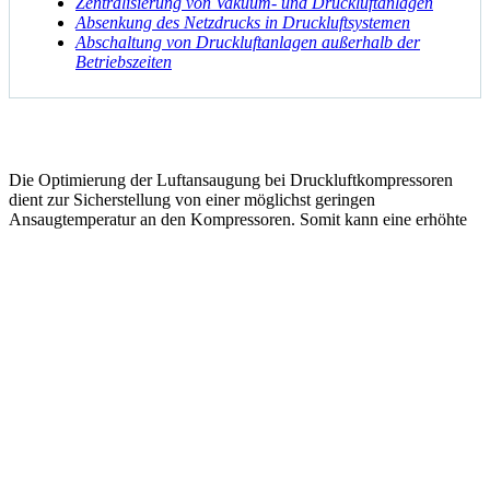
Zentralisierung von Vakuum- und Druckluftanlagen
Absenkung des Netzdrucks in Druckluftsystemen
Abschaltung von Druckluftanlagen außerhalb der
Betriebszeiten
Die Optimierung der Luftansaugung bei Druckluftkompressoren
dient zur Sicherstellung von einer möglichst geringen
Ansaugtemperatur an den Kompressoren. Somit kann eine erhöhte
Energieeffizienz der Druckluft erreicht werden. Um Druckluft
möglichst energieeffizient zu erzeugen, sollte möglichst kühle Luft
(Mindesttemperatur > 3 °C) von den Kompressoren angesaugt
werden. Denn bei geringer Temperatur ist die Dichte der
angesaugten Luft höher. Um eine möglichst geringe
Ansaugtemperatur an den Kompressoren sicherzustellen, ist ein
direkter Außenluftanschluss notwendig. Dabei ist der Einbau einer
motorisch angetriebenen Außenluftklappe sinnvoll, die bei einer
Ansaugtemperatur > 3 °C die Außenluftverbindung öffnet und bei
Unterschreitung der 3 °C warme Raumluft beimischt. Durch die
höhere spezifische Dichte der Ansaugluft lassen sich die
1
Erzeugungskosten um ca. 0,3 % / °C reduzieren
.